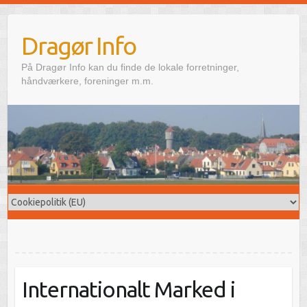
Skip
to
Dragør Info
content
På Dragør Info kan du finde de lokale forretninger,
håndværkere, foreninger m.m.
Internationalt Marked i